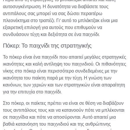
αυτοσυγκέντρωση. Η δυνατότητα να διαβάσετε τους
αντιπάλους σας μπορεί να σας δώσει περαιτέρω
πλεονέκτημα στο τραπέζι. Γι’ αυτό το μπλάκτζακ είναι μια
εξαιρετική επιλογή για αυτούς που επιθυμούν να
συνδυάσουν τύχη και δεξιότητα σε ένα παιχνίδι.
Πόκερ: Το παιχνίδι της στρατηγικής
Το πόκερ είναι ένα παιχνίδι που απαιτεί μεγάλες στρατηγικές
ικανότητες και καλή αντίληψη του παιχνιδιού. Οι πιθανότητες
νίκης στο πόκερ είναι περισσότερο συνδεδεμένες με την
ικανότητα του παίκτη παρά με την τύχη. Η γνώση των
κανόνων, των χεριών και των στρατηγικών είναι απαραίτητη
για την επιτυχία στο παιχνίδι.
Στο πόκερ, οι παίκτες πρέπει να είναι σε θέση να διαβάζουν
τους αντιπάλους τους και να κατανοούν πότε να μπλέκονται
σε παιχνίδια και πότε να αποσύρονται. Αυτό απαιτεί μια
βαθιά κατανόηση του παιχνιδιού και της ανθρώπινης