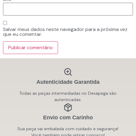
Salvar meus dados neste navegador para a próxima vez
que eu comentar.
Autenticidade Garantida
Todas as peças intermediadas no Desapega são
autenticadas.
Envio com Carinho
Sua peça vai embalada com cuidado e segurança!
Você também pode retirar conosco!