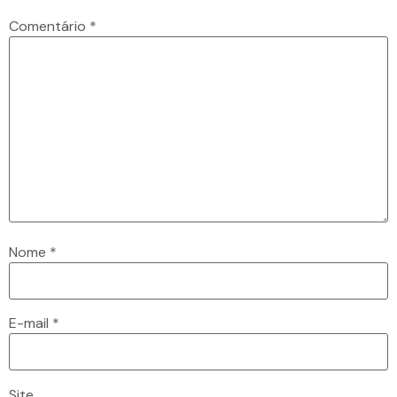
Comentário
*
Nome
*
E-mail
*
Site