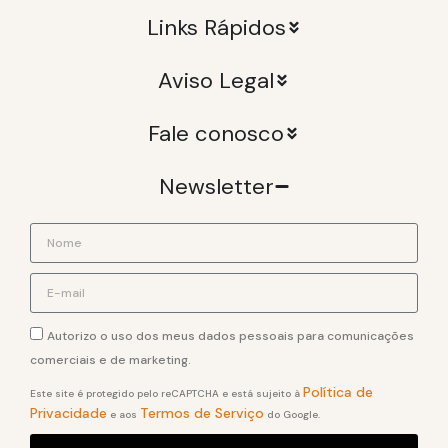
Links Rápidos
Aviso Legal
Fale conosco
Newsletter
Autorizo o uso dos meus dados pessoais para comunicações
comerciais e de marketing.
Política de
Este site é protegido pelo reCAPTCHA e está sujeito à
Privacidade
Termos de Serviço
e aos
do Google.