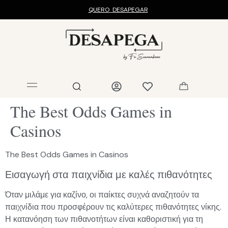
QUERO
DESAPEGAR
The Best Odds Games in
Casinos
The Best Odds Games in Casinos
Εισαγωγή στα παιχνίδια με καλές πιθανότητες
Όταν μιλάμε για καζίνο, οι παίκτες συχνά αναζητούν τα
παιχνίδια που προσφέρουν τις καλύτερες πιθανότητες νίκης.
Η κατανόηση των πιθανοτήτων είναι καθοριστική για τη