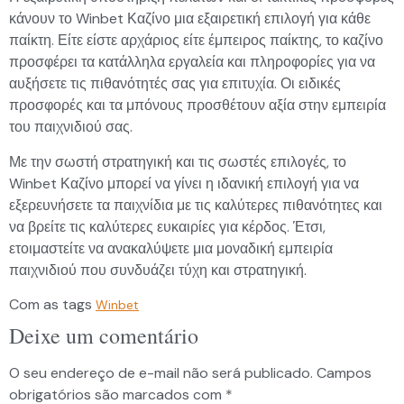
κάνουν το Winbet Καζίνο μια εξαιρετική επιλογή για κάθε
παίκτη. Είτε είστε αρχάριος είτε έμπειρος παίκτης, το καζίνο
προσφέρει τα κατάλληλα εργαλεία και πληροφορίες για να
αυξήσετε τις πιθανότητές σας για επιτυχία. Οι ειδικές
προσφορές και τα μπόνους προσθέτουν αξία στην εμπειρία
του παιχνιδιού σας.
Με την σωστή στρατηγική και τις σωστές επιλογές, το
Winbet Καζίνο μπορεί να γίνει η ιδανική επιλογή για να
εξερευνήσετε τα παιχνίδια με τις καλύτερες πιθανότητες και
να βρείτε τις καλύτερες ευκαιρίες για κέρδος. Έτσι,
ετοιμαστείτε να ανακαλύψετε μια μοναδική εμπειρία
παιχνιδιού που συνδυάζει τύχη και στρατηγική.
Com as tags
Winbet
Deixe um comentário
O seu endereço de e-mail não será publicado.
Campos
obrigatórios são marcados com
*