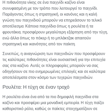
Η πιθανότητα νίκης σε ένα παιχνίδι καζίνο είναι
συνυφασμένη με τον τρόπο που λειτουργεί το παιχνίδι.
Παράγοντες όπως η στρατηγική, οι κανόνες και η καλή
γνώση του παιχνιδιού μπορούν να επηρεάσουν το τελικό
αποτέλεσμα. Κάποια παιχνίδια όπως η ρουλέτα ή τα
φρουτάκια, προσφέρουν μεγαλύτερη εξάρτηση από την τύχη,
ενώ άλλα όπως το πόκερ ή το μπλάκτζακ απαιτούν
στρατηγική και ικανότητες από τον παίκτη.
Συνεπώς, η αναγνώριση των παιχνιδιών που προσφέρουν
τις καλύτερες πιθανότητες είναι ουσιαστική για την επιτυχία
σας στα καζίνο. Αυτές οι πληροφορίες μπορούν να σας
οδηγήσουν σε πιο ενημερωμένες επιλογές και σε καλύτερα
αποτελέσματα στον κόσμο των τυχερών παιχνιδιών.
Ρουλέτα: Η τύχη σε έναν τροχό
Η ρουλέτα είναι ένα από τα πιο δημοφιλή παιχνίδια στα
καζίνο και προσφέρει μια μοναδική εμπειρία. Η τύχη παίζει
καθοριστικό ρόλο, καθώς οι παίκτες στοιχηματίζουν σε