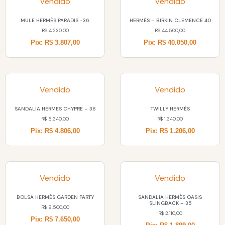
Vendido
Vendido
MULE HERMÈS PARADIS -36
HERMÈS – BIRKIN CLEMENCE 40
R$
4.230,00
R$
44.500,00
Pix: R$ 3.807,00
Pix: R$ 40.050,00
Vendido
Vendido
SANDALIA HERMES CHYPRE – 36
TWILLY HERMÈS
R$
5.340,00
R$
1.340,00
Pix: R$ 4.806,00
Pix: R$ 1.206,00
Vendido
Vendido
BOLSA HERMÈS GARDEN PARTY
SANDALIA HERMÈS OASIS
SLINGBACK – 35
R$
8.500,00
R$
2.110,00
Pix: R$ 7.650,00