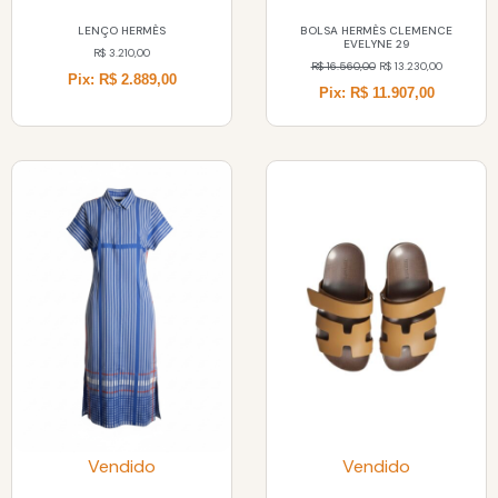
LENÇO HERMÈS
BOLSA HERMÈS CLEMENCE
EVELYNE 29
R$
3.210,00
R$
16.560,00
R$
13.230,00
Pix: R$ 2.889,00
Pix: R$ 11.907,00
Vendido
Vendido