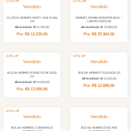
-20% off
-20% off
Vendido
Vendido
CLUTCH HERMÈS SWIFT JIGE ELAN
HERMÈS SHARK MONSTER BAG –
29
LIMITED EDITION
R$
18.340,00
R$
14.700,00
R$
49.950,00
R$
39.960,00
Pix: R$ 13.230,00
Pix: R$ 35.964,00
-23% off
-10% off
Vendido
Vendido
BOLSA HERMÈS EVERCOLOR 2002
BOLSA HERMÈS TOOLBOX 20
20
R$
15.990,00
R$
14.320,00
R$
18.890,00
R$
14.500,00
Pix: R$ 12.888,00
Pix: R$ 13.050,00
-20% off
Vendido
Vendido
BOLSA HERMÈS CONSTANCE
BOLSA HERMÈS EVELYNE