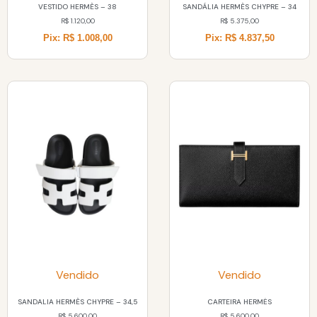
VESTIDO HERMÈS – 38
SANDÁLIA HERMÈS CHYPRE – 34
R$
1.120,00
R$
5.375,00
Pix: R$ 1.008,00
Pix: R$ 4.837,50
Vendido
Vendido
SANDALIA HERMÈS CHYPRE – 34,5
CARTEIRA HERMĖS
R$
5.600,00
R$
5.600,00