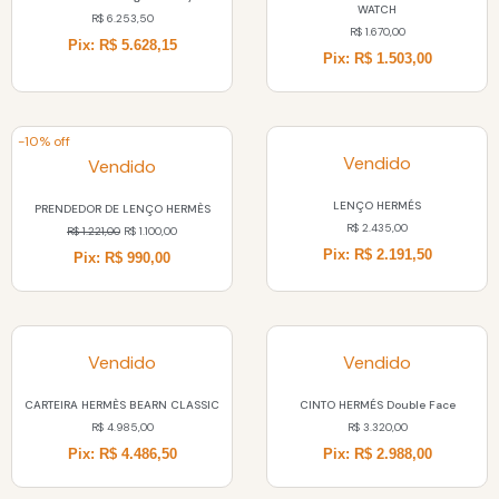
WATCH
R$
6.253,50
R$
1.670,00
Pix: R$ 5.628,15
Pix: R$ 1.503,00
-10% off
Vendido
Vendido
LENÇO HERMÉS
PRENDEDOR DE LENÇO HERMÈS
R$
2.435,00
R$
1.221,00
R$
1.100,00
Pix: R$ 2.191,50
Pix: R$ 990,00
Vendido
Vendido
CARTEIRA HERMÈS BEARN CLASSIC
CINTO HERMÉS Double Face
R$
4.985,00
R$
3.320,00
Pix: R$ 4.486,50
Pix: R$ 2.988,00