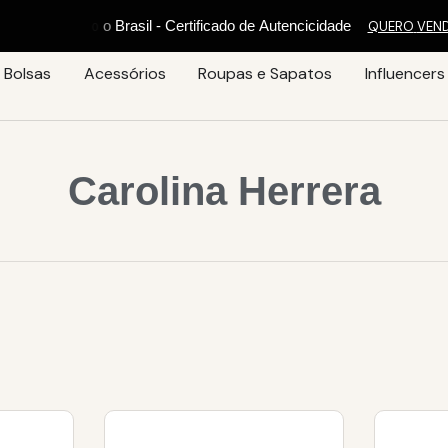
c
a
i
d
o
d
e
A
u
t
e
n
c
i
c
i
d
a
d
e
QUERO
VEN
Bolsas
Acessórios
Roupas e Sapatos
Influencers
Carolina Herrera