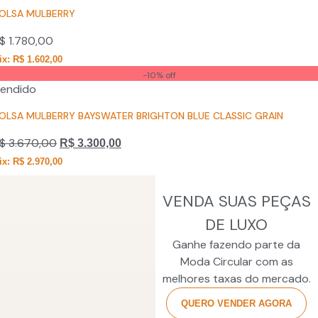
OLSA MULBERRY
$
1.780,00
ix: R$ 1.602,00
-10% off
endido
OLSA MULBERRY BAYSWATER BRIGHTON BLUE CLASSIC GRAIN
$
3.670,00
R$
3.300,00
ix: R$ 2.970,00
VENDA SUAS PEÇAS
DE LUXO
Ganhe fazendo parte da
Moda Circular com as
melhores taxas do mercado.
QUERO VENDER AGORA