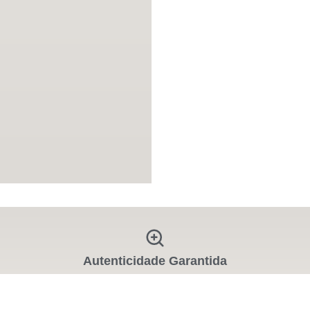
Autenticidade Garantida
Todas as peças intermediadas no Desapega são
autenticadas.