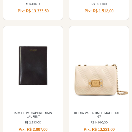
R$
14.815,00
R$
1.680,00
Pix: R$ 13.333,50
Pix: R$ 1.512,00
CAPA DE PASSAPORTE SAINT
BOLSA VALENTINO SMALL QUILTIE
LAURENT
67
R$
2.230,00
R$
14.690,00
Pix: R$ 2.007,00
Pix: R$ 13.221,00