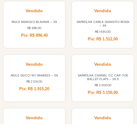
Vendido
Vendido
MULE MANOLO BLAHNIK – 36
SAPATILHA CARLA GIANVITO ROSSI
– 36
R$
996,00
R$
1.680,00
Pix: R$ 896,40
Pix: R$ 1.512,00
Vendido
Vendido
MULE GUCCI NY YANKEES – 36
SAPATILHA CHANEL CC CAP-TOE
BALLET FLATS – 36.5
R$
2.128,00
R$
3.500,00
Pix: R$ 1.915,20
Pix: R$ 3.150,00
Vendido
Vendido
MOCASSIM PRADA – 37
SAPATILHA MAMADRAGUE
LOUBOUTIN – 36,5
R$
4.480,00