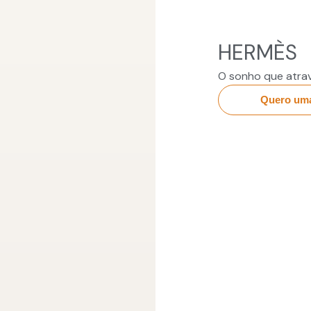
HERMÈS
O sonho que atra
Quero um