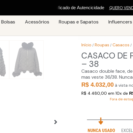
n
c
c
i
i
d
a
d
e
QUERO
VEN
Bolsas
Acessórios
Roupas e Sapatos
Influencers
Início
Roupas
Casacos
/
/
/
CASACO DE 
– 38
Casaco double face, de 
mas veste 36/38. Nunca
R$ 4.032,00
à vista no
R$ 4.480,00 em 10x de
R
Fora de esto