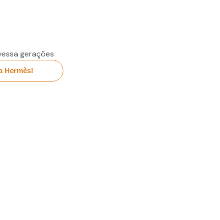
vessa gerações
a Hermès!