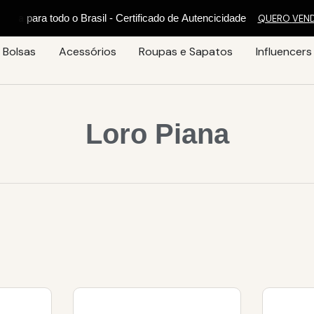
a
s
i
l
-
C
e
r
t
i
f
i
c
a
d
o
d
e
A
u
t
e
n
c
i
c
i
d
a
d
e
QUERO
VEN
Bolsas
Acessórios
Roupas e Sapatos
Influencers
Loro Piana