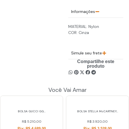
Informações
MATERIAL: Nylon
COR: Cinza
Simule seu frete
Compartilhe este
produto
Você Vai Amar
BOLSA GUCCI GG...
BOLSA STELLA McCARTNEY...
R$
5.210,00
R$
3.920,00
Pix: R$ 4.689,00
Pix: R$ 3.528,00