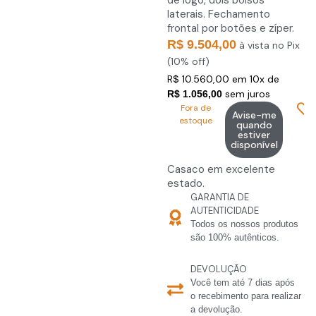
de logo, dois bolsos
laterais. Fechamento
frontal por botões e zíper.
R$ 9.504,00
à vista no Pix
(10% off)
R$ 10.560,00 em 10x de
sem juros
R$ 1.056,00
Fora de
Avise-me
estoque
quando
estiver
disponível
Casaco em excelente
estado.
GARANTIA DE
AUTENTICIDADE
Todos os nossos produtos
são 100% autênticos.
DEVOLUÇÃO
Você tem até 7 dias após
o recebimento para realizar
a devolução.