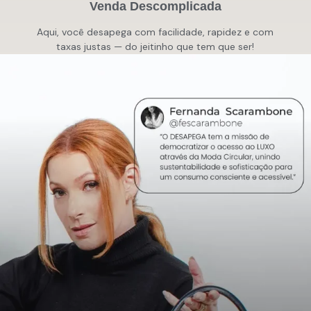
Venda Descomplicada
Aqui, você desapega com facilidade, rapidez e com
taxas justas — do jeitinho que tem que ser!