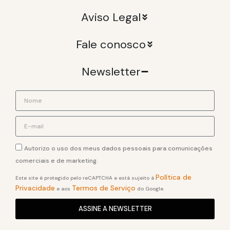
Aviso Legal
Fale conosco
Newsletter
Autorizo o uso dos meus dados pessoais para comunicações
comerciais e de marketing.
Política de
Este site é protegido pelo reCAPTCHA e está sujeito à
Privacidade
Termos de Serviço
e aos
do Google.
ASSINE A NEWSLETTER