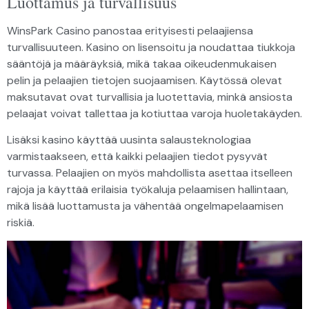
Luottamus ja turvallisuus
WinsPark Casino panostaa erityisesti pelaajiensa
turvallisuuteen. Kasino on lisensoitu ja noudattaa tiukkoja
sääntöjä ja määräyksiä, mikä takaa oikeudenmukaisen
pelin ja pelaajien tietojen suojaamisen. Käytössä olevat
maksutavat ovat turvallisia ja luotettavia, minkä ansiosta
pelaajat voivat tallettaa ja kotiuttaa varoja huoletakäyden.
Lisäksi kasino käyttää uusinta salausteknologiaa
varmistaakseen, että kaikki pelaajien tiedot pysyvät
turvassa. Pelaajien on myös mahdollista asettaa itselleen
rajoja ja käyttää erilaisia työkaluja pelaamisen hallintaan,
mikä lisää luottamusta ja vähentää ongelmapelaamisen
riskiä.