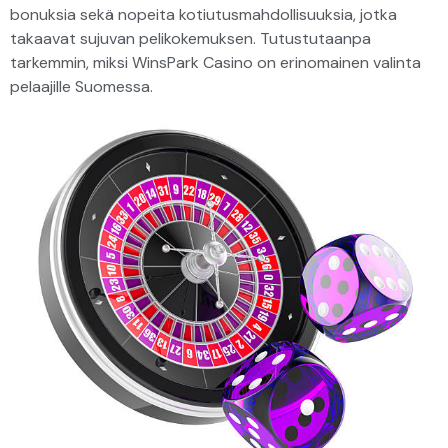
bonuksia sekä nopeita kotiutusmahdollisuuksia, jotka
takaavat sujuvan pelikokemuksen. Tutustutaanpa
tarkemmin, miksi WinsPark Casino on erinomainen valinta
pelaajille Suomessa.