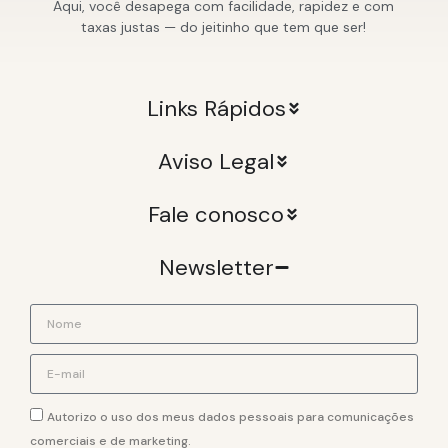
Aqui, você desapega com facilidade, rapidez e com
taxas justas — do jeitinho que tem que ser!
Links Rápidos
Aviso Legal
Fale conosco
Newsletter
Autorizo o uso dos meus dados pessoais para comunicações
comerciais e de marketing.