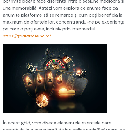
potrivite poate face diferența între o sesiune mediocră și
una memorabilă. Astăzi vom explora ce anume face ca
anumite platforme să se remarce și cum poți beneficia la
maximum de ofertele lor, concentrându-ne pe experiența
pe care o poți avea, inclusiv prin intermediul
.
https://goldiwincasino.ro/
În acest ghid, vom diseca elementele esențiale care
contribuie la o experiență de joc online satisfăcătoare, de