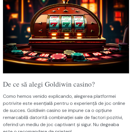
De ce să alegi Goldiwin casino?
Como hemos venido explicando, alegerea platformei
potrivite este esențială pentru o experiență de joc online
de succes. Goldiwin casino se impune ca o opțiune
remarcabilă datorită combinației sale de factori pozitivi,
oferind un mediu de joc captivant și sigur. Nu degeaba
este o recomandare de prieten!