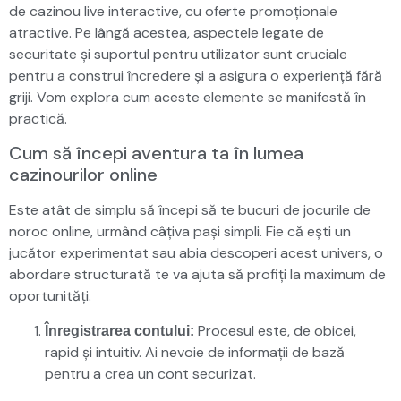
de cazinou live interactive, cu oferte promoționale
atractive. Pe lângă acestea, aspectele legate de
securitate și suportul pentru utilizator sunt cruciale
pentru a construi încredere și a asigura o experiență fără
griji. Vom explora cum aceste elemente se manifestă în
practică.
Cum să începi aventura ta în lumea
cazinourilor online
Este atât de simplu să începi să te bucuri de jocurile de
noroc online, urmând câțiva pași simpli. Fie că ești un
jucător experimentat sau abia descoperi acest univers, o
abordare structurată te va ajuta să profiți la maximum de
oportunități.
Procesul este, de obicei,
Înregistrarea contului:
rapid și intuitiv. Ai nevoie de informații de bază
pentru a crea un cont securizat.