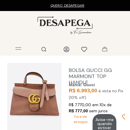
QUERO
DESAPEGAR
BOLSA GUCCI GG
MARMONT TOP
HANDLE
Marca:
Gucci
R$ 6.993,00
à vista no Pix
(10% off)
R$ 7.770,00 em 10x de
sem juros
R$ 777,00
Fora de
Avise-me
estoque
quando
estiver