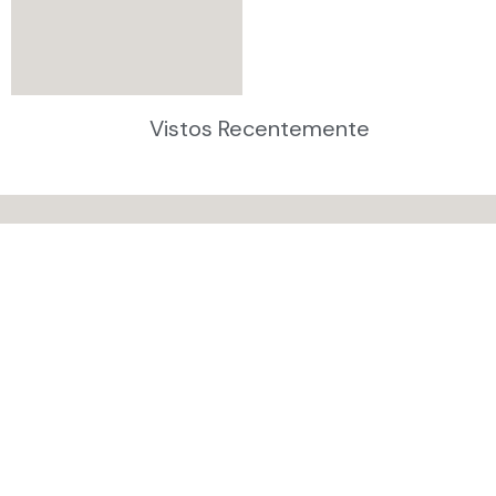
Vistos Recentemente
Autenticidade Garantida
Todas as peças intermediadas no Desapega são
autenticadas.
Envio com Carinho
Sua peça vai embalada com cuidado e segurança!
Você também pode retirar conosco!