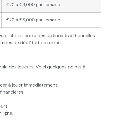
€20 à €3,000 par semaine
€20 à €3,000 par semaine
ent choisir entre des options traditionnelles
mites de dépôt et de retrait.
ale des joueurs. Voici quelques points à
cer à jouer immédiatement.
financières.
eurs.
 ligne.