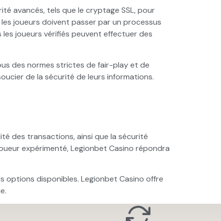
rité avancés, tels que le cryptage SSL, pour
, les joueurs doivent passer par un processus
 les joueurs vérifiés peuvent effectuer des
us des normes strictes de fair-play et de
ucier de la sécurité de leurs informations.
é des transactions, ainsi que la sécurité
n joueur expérimenté, Legionbet Casino répondra
es options disponibles. Legionbet Casino offre
e.