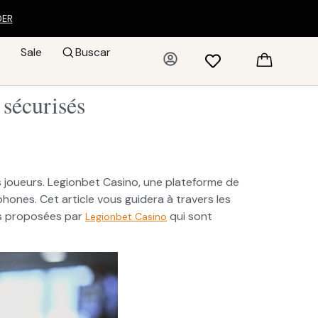
DER
Sale
Buscar
 sécurisés
s joueurs. Legionbet Casino, une plateforme de
hones. Cet article vous guidera à travers les
les proposées par
qui sont
Legionbet Casino