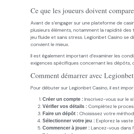
Ce que les joueurs doivent compare
Avant de s’engager sur une plateforme de casin
plusieurs éléments, notamment la rapidité des tr
jeu fluide et sans stress. Legionbet Casino se 
convient le mieux.
Il est également important d’examiner les cond
exigences spécifiques concernant les dépôts, ce
Comment démarrer avec Legionbet
Pour débuter sur Legionbet Casino, il est impor
Inscrivez-vous sur le s
Créer un compte :
Complétez le processu
Vérifier vos détails :
Choisissez votre méthod
Faire un dépôt :
Explorez la vaste
Sélectionner votre jeu :
Lancez-vous dans l’
Commencer à jouer :