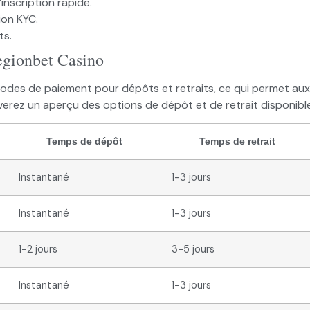
nscription rapide.
ion KYC.
ts.
Legionbet Casino
es de paiement pour dépôts et retraits, ce qui permet aux jo
verez un aperçu des options de dépôt et de retrait disponible
Temps de dépôt
Temps de retrait
Instantané
1-3 jours
Instantané
1-3 jours
1-2 jours
3-5 jours
Instantané
1-3 jours