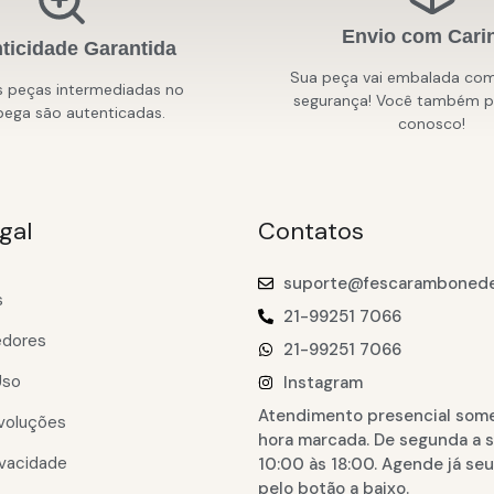
Envio com Cari
ticidade Garantida
Sua peça vai embalada com
s peças intermediadas no
segurança! Você também po
ega são autenticadas.
conosco!
gal
Contatos
suporte@fescarambonede
s
21-99251 7066
edores
21-99251 7066
Uso
Instagram
Atendimento presencial som
voluções
hora marcada. De segunda a 
rivacidade
10:00 às 18:00. Agende já seu
pelo botão a baixo.