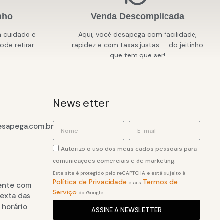
nho
Venda Descomplicada
 cuidado e
Aqui, você desapega com facilidade,
de retirar
rapidez e com taxas justas — do jeitinho
que tem que ser!
Newsletter
sapega.com.br
Autorizo o uso dos meus dados pessoais para
comunicações comerciais e de marketing.
Este site é protegido pelo reCAPTCHA e está sujeito à
Política de Privacidade
Termos de
e aos
ente com
Serviço
do Google.
sexta das
 horário
ASSINE A NEWSLETTER