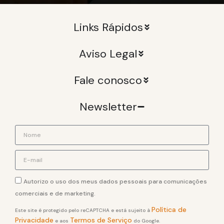
Links Rápidos
Aviso Legal
Fale conosco
Newsletter
Autorizo o uso dos meus dados pessoais para comunicações
comerciais e de marketing.
Política de
Este site é protegido pelo reCAPTCHA e está sujeito à
Privacidade
Termos de Serviço
e aos
do Google.