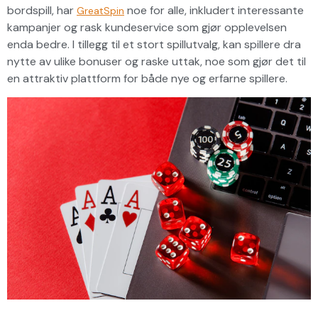
bordspill, har
noe for alle, inkludert interessante
GreatSpin
kampanjer og rask kundeservice som gjør opplevelsen
enda bedre. I tillegg til et stort spillutvalg, kan spillere dra
nytte av ulike bonuser og raske uttak, noe som gjør det til
en attraktiv plattform for både nye og erfarne spillere.