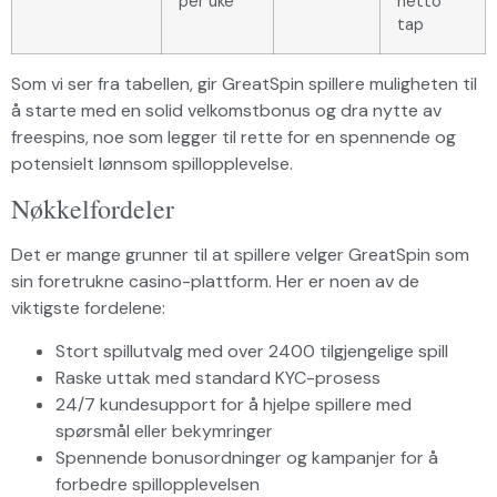
per uke
netto
tap
Som vi ser fra tabellen, gir GreatSpin spillere muligheten til
å starte med en solid velkomstbonus og dra nytte av
freespins, noe som legger til rette for en spennende og
potensielt lønnsom spillopplevelse.
Nøkkelfordeler
Det er mange grunner til at spillere velger GreatSpin som
sin foretrukne casino-plattform. Her er noen av de
viktigste fordelene:
Stort spillutvalg med over 2400 tilgjengelige spill
Raske uttak med standard KYC-prosess
24/7 kundesupport for å hjelpe spillere med
spørsmål eller bekymringer
Spennende bonusordninger og kampanjer for å
forbedre spillopplevelsen