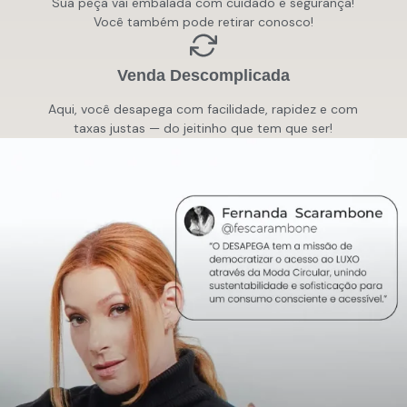
Sua peça vai embalada com cuidado e segurança!
Você também pode retirar conosco!
Venda Descomplicada
Aqui, você desapega com facilidade, rapidez e com
taxas justas — do jeitinho que tem que ser!