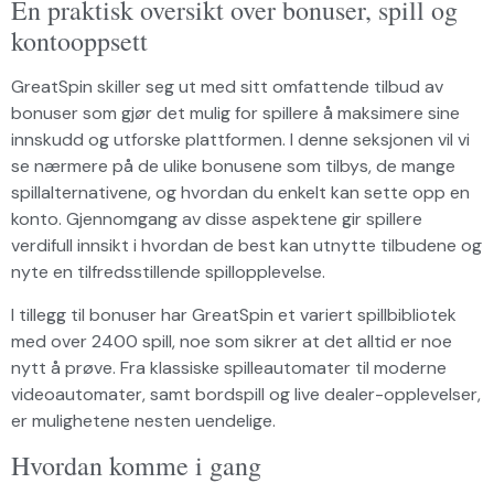
En praktisk oversikt over bonuser, spill og
kontooppsett
GreatSpin skiller seg ut med sitt omfattende tilbud av
bonuser som gjør det mulig for spillere å maksimere sine
innskudd og utforske plattformen. I denne seksjonen vil vi
se nærmere på de ulike bonusene som tilbys, de mange
spillalternativene, og hvordan du enkelt kan sette opp en
konto. Gjennomgang av disse aspektene gir spillere
verdifull innsikt i hvordan de best kan utnytte tilbudene og
nyte en tilfredsstillende spillopplevelse.
I tillegg til bonuser har GreatSpin et variert spillbibliotek
med over 2400 spill, noe som sikrer at det alltid er noe
nytt å prøve. Fra klassiske spilleautomater til moderne
videoautomater, samt bordspill og live dealer-opplevelser,
er mulighetene nesten uendelige.
Hvordan komme i gang