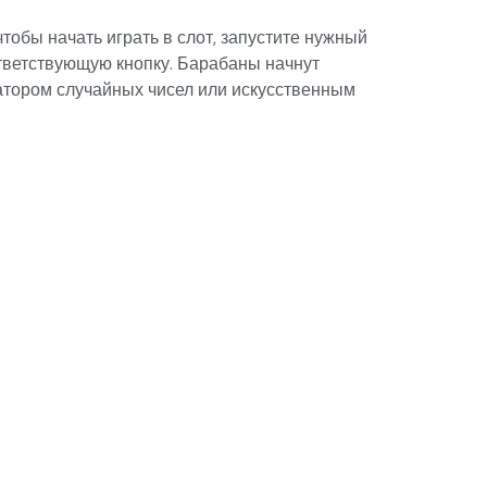
обы начать играть в слот, запустите нужный
оответствующую кнопку. Барабаны начнут
ератором случайных чисел или искусственным