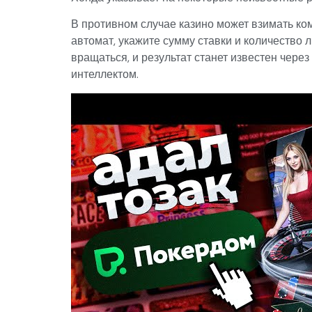
В противном случае казино может взимать ко
автомат, укажите сумму ставки и количество 
вращаться, и результат станет известен чере
интеллектом.