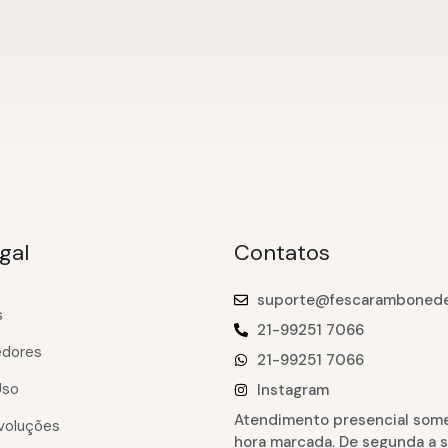
gal
Contatos
suporte@fescarambonede
s
21-99251 7066
edores
21-99251 7066
Uso
Instagram
Atendimento presencial som
voluções
hora marcada. De segunda a 