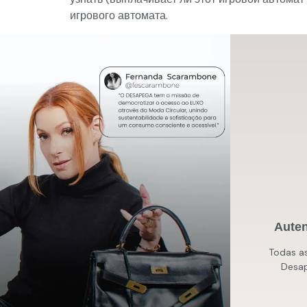
игрового автомата.
Auten
Todas a
Desap