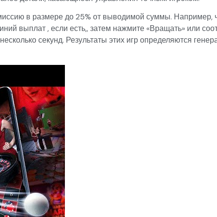
миссию в размере до 25% от выводимой суммы. Например, чт
линий выплат , если есть,, затем нажмите «Вращать» или с
з несколько секунд. Результаты этих игр определяются ген