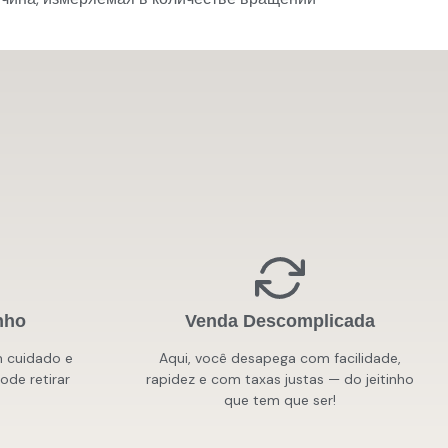
nho
Venda Descomplicada
 cuidado e
Aqui, você desapega com facilidade,
de retirar
rapidez e com taxas justas — do jeitinho
que tem que ser!