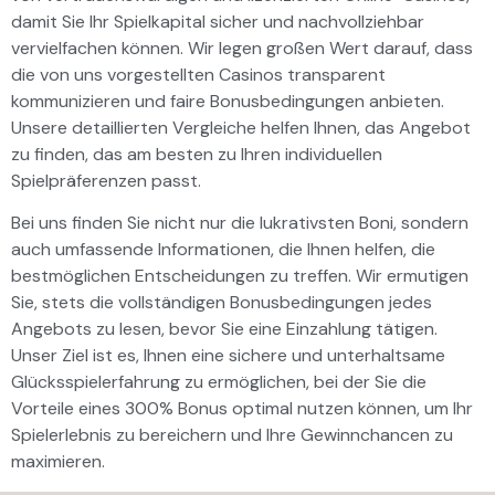
damit Sie Ihr Spielkapital sicher und nachvollziehbar
vervielfachen können. Wir legen großen Wert darauf, dass
die von uns vorgestellten Casinos transparent
kommunizieren und faire Bonusbedingungen anbieten.
Unsere detaillierten Vergleiche helfen Ihnen, das Angebot
zu finden, das am besten zu Ihren individuellen
Spielpräferenzen passt.
Bei uns finden Sie nicht nur die lukrativsten Boni, sondern
auch umfassende Informationen, die Ihnen helfen, die
bestmöglichen Entscheidungen zu treffen. Wir ermutigen
Sie, stets die vollständigen Bonusbedingungen jedes
Angebots zu lesen, bevor Sie eine Einzahlung tätigen.
Unser Ziel ist es, Ihnen eine sichere und unterhaltsame
Glücksspielerfahrung zu ermöglichen, bei der Sie die
Vorteile eines 300% Bonus optimal nutzen können, um Ihr
Spielerlebnis zu bereichern und Ihre Gewinnchancen zu
maximieren.