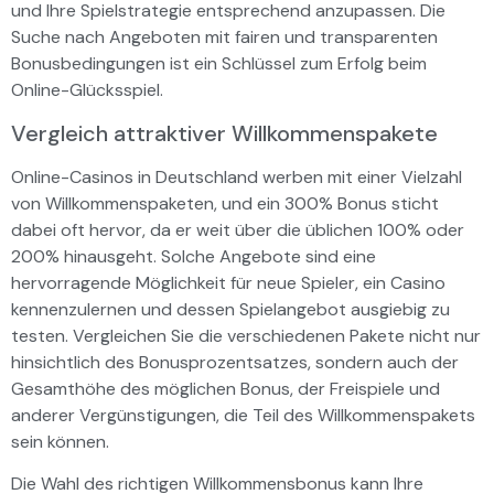
und Ihre Spielstrategie entsprechend anzupassen. Die
Suche nach Angeboten mit fairen und transparenten
Bonusbedingungen ist ein Schlüssel zum Erfolg beim
Online-Glücksspiel.
Vergleich attraktiver Willkommenspakete
Online-Casinos in Deutschland werben mit einer Vielzahl
von Willkommenspaketen, und ein 300% Bonus sticht
dabei oft hervor, da er weit über die üblichen 100% oder
200% hinausgeht. Solche Angebote sind eine
hervorragende Möglichkeit für neue Spieler, ein Casino
kennenzulernen und dessen Spielangebot ausgiebig zu
testen. Vergleichen Sie die verschiedenen Pakete nicht nur
hinsichtlich des Bonusprozentsatzes, sondern auch der
Gesamthöhe des möglichen Bonus, der Freispiele und
anderer Vergünstigungen, die Teil des Willkommenspakets
sein können.
Die Wahl des richtigen Willkommensbonus kann Ihre