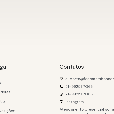
gal
Contatos
suporte@fescarambonede
s
21-99251 7066
edores
21-99251 7066
Uso
Instagram
Atendimento presencial som
voluções