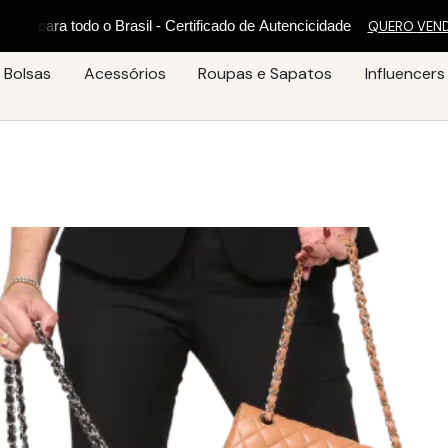
C
-
e
r
t
i
f
i
c
a
d
o
d
e
A
u
t
e
n
c
i
c
i
d
a
d
e
QUERO
VEN
Bolsas
Acessórios
Roupas e Sapatos
Influencers