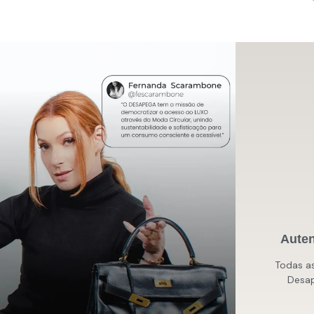
Auten
Todas a
Desap