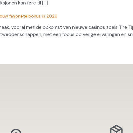
ksjonen kan føre til […]
 jouw favoriete bonus in 2026
rmaak, vooral met de opkomst van nieuwe casinos zoals The Tip
tweddenschappen, met een focus op veilige ervaringen en snel