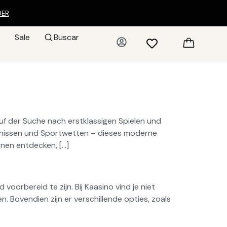
DER
Sale
Buscar
auf der Suche nach erstklassigen Spielen und
ebnissen und Sportwetten – dieses moderne
nen entdecken, […]
oorbereid te zijn. Bij Kaasino vind je niet
. Bovendien zijn er verschillende opties, zoals