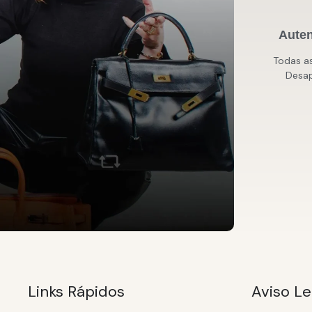
Auten
Todas a
Desap
Links Rápidos
Aviso Le