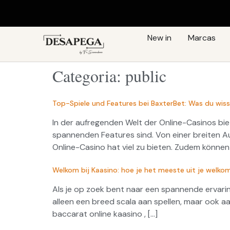
New in
Marcas
Categoria:
public
Top-Spiele und Features bei BaxterBet: Was du wis
In der aufregenden Welt der Online-Casinos biet
spannenden Features sind. Von einer breiten 
Online-Casino hat viel zu bieten. Zudem könne
Welkom bij Kaasino: hoe je het meeste uit je welko
Als je op zoek bent naar een spannende ervaring 
alleen een breed scala aan spellen, maar ook aa
baccarat online kaasino , […]