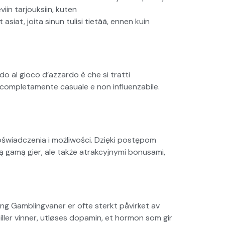
iin tarjouksiin, kuten
siat, joita sinun tulisi tietää, ennen kuin
rdo al gioco d’azzardo è che si tratti
ia completamente casuale e non influenzabile.
świadczenia i możliwości. Dzięki postępom
 gamą gier, ale także atrakcyjnymi bonusami,
ng Gamblingvaner er ofte sterkt påvirket av
ller vinner, utløses dopamin, et hormon som gir