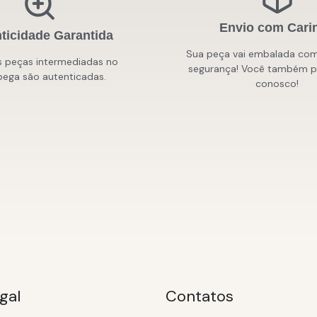
Envio com Cari
ticidade Garantida
Sua peça vai embalada com
s peças intermediadas no
segurança! Você também po
ega são autenticadas.
conosco!
gal
Contatos