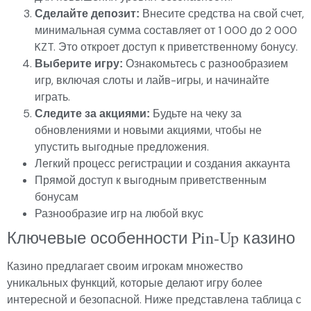
Внесите средства на свой счет,
Сделайте депозит:
минимальная сумма составляет от 1 000 до 2 000
KZT. Это откроет доступ к приветственному бонусу.
Ознакомьтесь с разнообразием
Выберите игру:
игр, включая слоты и лайв-игры, и начинайте
играть.
Будьте на чеку за
Следите за акциями:
обновлениями и новыми акциями, чтобы не
упустить выгодные предложения.
Легкий процесс регистрации и создания аккаунта
Прямой доступ к выгодным приветственным
бонусам
Разнообразие игр на любой вкус
Ключевые особенности Pin-Up казино
Казино предлагает своим игрокам множество
уникальных функций, которые делают игру более
интересной и безопасной. Ниже представлена таблица с