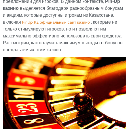
предложений для игроков. В данном контексте,
Pin-Up
выделяется благодаря разнообразным бонусам
казино
и акциям, которые доступны игрокам из Казахстана,
включая
, которые не
PinUp KZ официальный сайт казино
только стимулируют игроков, но и позволяют им
максимально эффективно использовать свои средства.
Рассмотрим, как получить максимум выгоды от бонусов,
предлагаемых этим казино.