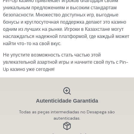
Pin-Up казино привлекает игроков благодаря своим
уникальным предложениям и высоким стандартам
безопасности. Множество доступных игр, выгодные
бонусы и круглосуточная поддержка делают это казино
одним из лучших на рынке. Игроки в Казахстане могут
наслаждаться надежной платформой, где каждый может
найти что-то на свой вкус.
Не упустите возможность стать частью этой
увлекательной азартной игры и начните свой путь с Pin-
Up казино уже сегодня!
Autenticidade Garantida
Todas as peças intermediadas no Desapega são
autenticadas.