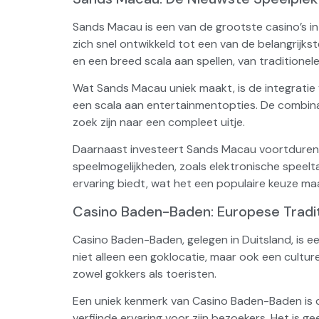
Sands Macau is een van de grootste casino’s in
zich snel ontwikkeld tot een van de belangrij
en een breed scala aan spellen, van traditionel
Wat Sands Macau uniek maakt, is de integratie 
een scala aan entertainmentopties. De combinat
zoek zijn naar een compleet uitje.
Daarnaast investeert Sands Macau voortdurend
speelmogelijkheden, zoals elektronische speelt
ervaring biedt, wat het een populaire keuze maa
Casino Baden-Baden: Europese Tradi
Casino Baden-Baden, gelegen in Duitsland, is ee
niet alleen een goklocatie, maar ook een cultu
zowel gokkers als toeristen.
Een uniek kenmerk van Casino Baden-Baden is de
verfijnde ervaring voor zijn bezoekers. Het i