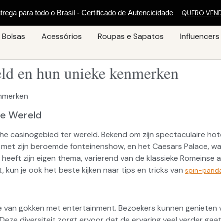
n
t
r
e
g
a
p
a
r
a
t
o
d
o
o
B
r
a
s
i
l
-
C
e
r
t
i
f
i
c
a
d
o
d
e
A
u
t
e
n
c
i
c
i
d
a
d
e
QUERO
VEN
Bolsas
Acessórios
Roupas e Sapatos
Influencers
reld en hun unieke kenmerken
enmerken
de Wereld
he casinogebied ter wereld. Bekend om zijn spectaculaire hotels
, met zijn beroemde fonteinenshow, en het Caesars Palace, w
heeft zijn eigen thema, variërend van de klassieke Romeinse 
kun je ook het beste kijken naar tips en tricks van
spin-pand
ie van gokken met entertainment. Bezoekers kunnen genieten
ze diversiteit zorgt ervoor dat de ervaring veel verder gaat 