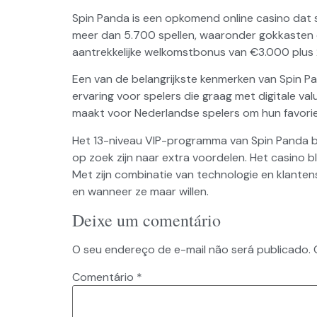
Spin Panda is een opkomend online casino dat s
meer dan 5.700 spellen, waaronder gokkasten en
aantrekkelijke welkomstbonus van €3.000 plus 2
Een van de belangrijkste kenmerken van Spin P
ervaring voor spelers die graag met digitale v
maakt voor Nederlandse spelers om hun favoriet
Het 13-niveau VIP-programma van Spin Panda bi
op zoek zijn naar extra voordelen. Het casino bl
Met zijn combinatie van technologie en klanten
en wanneer ze maar willen.
Deixe um comentário
O seu endereço de e-mail não será publicado.
Comentário
*