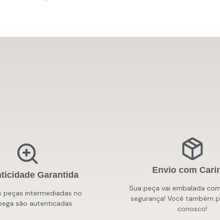
Envio com Cari
ticidade Garantida
Sua peça vai embalada com
s peças intermediadas no
segurança! Você também po
ega são autenticadas.
conosco!