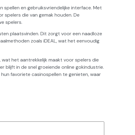
spellen en gebruiksvriendelijke interface. Met
oor spelers die van gemak houden. De
e spelers.
ten plaatsvinden. Dit zorgt voor een naadloze
betaalmethoden zoals iDEAL, wat het eenvoudig
at het aantrekkelijk maakt voor spelers die
 blijft in de snel groeiende online gokindustrie.
 hun favoriete casinospellen te genieten, waar