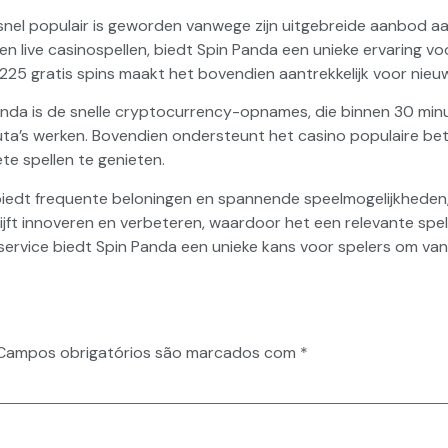
nel populair is geworden vanwege zijn uitgebreide aanbod aan 
 live casinospellen, biedt Spin Panda een unieke ervaring v
25 gratis spins maakt het bovendien aantrekkelijk voor nieuw
anda is de snelle cryptocurrency-opnames, die binnen 30 minu
aluta’s werken. Bovendien ondersteunt het casino populaire 
e spellen te genieten.
edt frequente beloningen en spannende speelmogelijkheden, w
ijft innoveren en verbeteren, waardoor het een relevante speler
service biedt Spin Panda een unieke kans voor spelers om van
Campos obrigatórios são marcados com
*