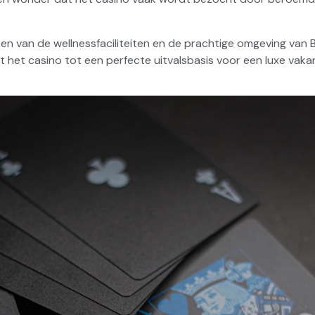
n van de wellnessfaciliteiten en de prachtige omgeving van
t het casino tot een perfecte uitvalsbasis voor een luxe vak