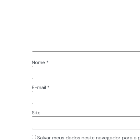
Nome
*
E-mail
*
Site
Salvar meus dados neste navegador para a 