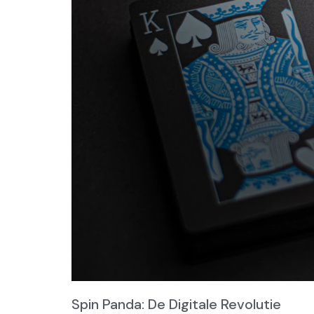
Spin Panda: De Digitale Revolutie