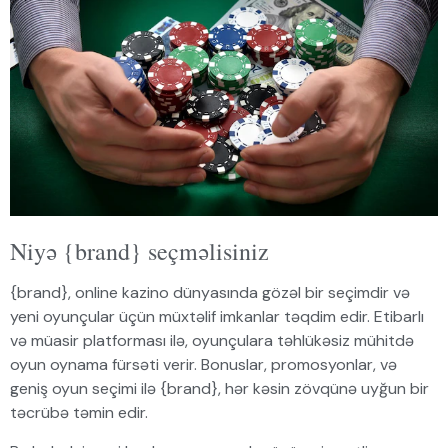
Niyə {brand} seçməlisiniz
{brand}, online kazino dünyasında gözəl bir seçimdir və
yeni oyunçular üçün müxtəlif imkanlar təqdim edir. Etibarlı
və müasir platforması ilə, oyunçulara təhlükəsiz mühitdə
oyun oynama fürsəti verir. Bonuslar, promosyonlar, və
geniş oyun seçimi ilə {brand}, hər kəsin zövqünə uyğun bir
təcrübə təmin edir.