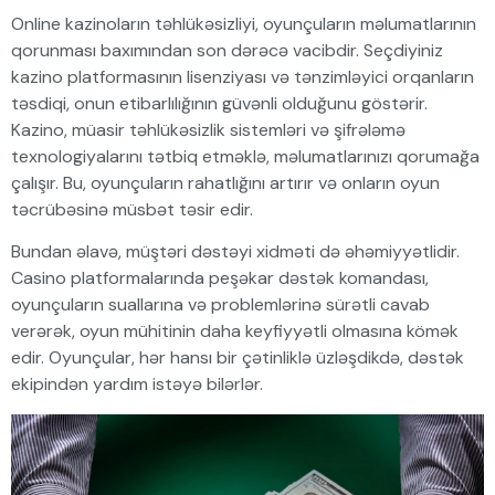
Online kazinoların təhlükəsizliyi, oyunçuların məlumatlarının
qorunması baxımından son dərəcə vacibdir. Seçdiyiniz
kazino platformasının lisenziyası və tənzimləyici orqanların
təsdiqi, onun etibarlılığının güvənli olduğunu göstərir.
Kazino, müasir təhlükəsizlik sistemləri və şifrələmə
texnologiyalarını tətbiq etməklə, məlumatlarınızı qorumağa
çalışır. Bu, oyunçuların rahatlığını artırır və onların oyun
təcrübəsinə müsbət təsir edir.
Bundan əlavə, müştəri dəstəyi xidməti də əhəmiyyətlidir.
Casino platformalarında peşəkar dəstək komandası,
oyunçuların suallarına və problemlərinə sürətli cavab
verərək, oyun mühitinin daha keyfiyyətli olmasına kömək
edir. Oyunçular, hər hansı bir çətinliklə üzləşdikdə, dəstək
ekipindən yardım istəyə bilərlər.