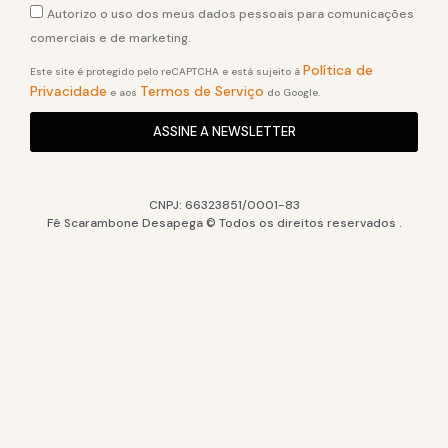
Autorizo o uso dos meus dados pessoais para comunicações
comerciais e de marketing.
Política de
Este site é protegido pelo reCAPTCHA e está sujeito à
Privacidade
Termos de Serviço
e aos
do Google.
ASSINE A NEWSLETTER
CNPJ: 66323851/0001-83
Fê Scarambone Desapega © Todos os direitos reservados .