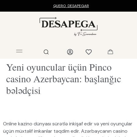
QUERO
DESAPEGAR
Yeni oyuncular üçün Pinco
casino Azerbaycan: başlanğıc
bələdçisi
Online kazino dünyası sürətlə inkişaf edir və yeni oyunçular
üçün müxtəlif imkanlar təqdim edir. Azərbaycanın casino