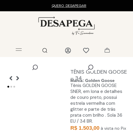
QUERO
DESAPEGAR
TÊNIS GOLDEN GOOSE
– 34
Marca:
Golden Goose
Tênis GOLDEN GOOSE
SNER, em lona e detalhes
de couro preto, possui
estrela vermelha com
glitter e parte de trás
prata com brilho . Sola 36
EU / 34 BR.
R$ 1.503,00
à vista no Pix