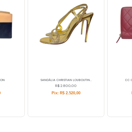
OUTIN...
CC CHANEL CONTINENTAL...
BO
R$
2.015,00
0
Pix: R$ 1.813,50