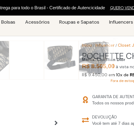
n
t
r
e
g
a
p
a
r
a
t
o
d
o
o
B
r
a
s
i
l
-
C
e
r
t
i
f
i
c
a
d
o
d
e
A
u
t
e
n
c
i
c
i
d
a
d
e
QUERO
VEN
Bolsas
Acessórios
Roupas e Sapatos
Influencers
Início
Influencer
Closet 
/
/
POCHETTE CH
Marca:
Christian Dior
R$ 8.505,00
à vista no
R$ 9.450,00 em 10x de
R
Fora de esto
GARANTIA DE AUTEN
Todos os nossos prod
DEVOLUÇÃO
Você tem até 7 dias a