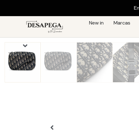
E
New in
Marcas