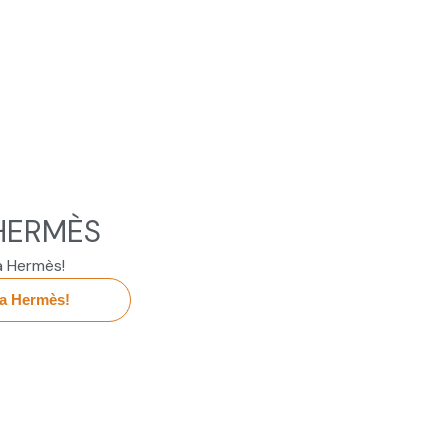
HERMÈS
a Hermès!
a Hermès!