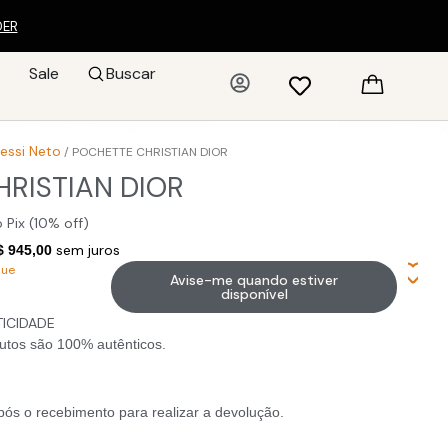
DER
Sale
Buscar
Jessi Neto
/ POCHETTE CHRISTIAN DIOR
RISTIAN DIOR
 Pix (10% off)
sem juros
$ 945,00
que
Avise-me quando estiver
disponível
TICIDADE
utos são 100% autênticos.
pós o recebimento para realizar a devolução.