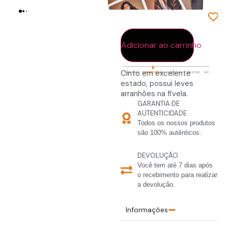
sem juros
R$ 205,71
Em estoque
Adicionar ao carrinho
Cinto em excelente
estado, possui leves
arranhões na fivela.
GARANTIA DE
AUTENTICIDADE
Todos os nossos produtos
são 100% autênticos.
DEVOLUÇÃO
Você tem até 7 dias após
o recebimento para realizar
a devolução.
Informações