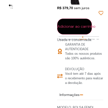
R$ 3.797,00 em 10x de
sem juros
R$ 379,70
Em estoque
Adicionar ao carrinho
Usada e conservada.
GARANTIA DE
AUTENTICIDADE
Todos os nossos produtos
são 100% autênticos.
DEVOLUÇÃO
Você tem até 7 dias após
o recebimento para realizar
a devolução.
Informações
MODELO: BOLSA FENDI