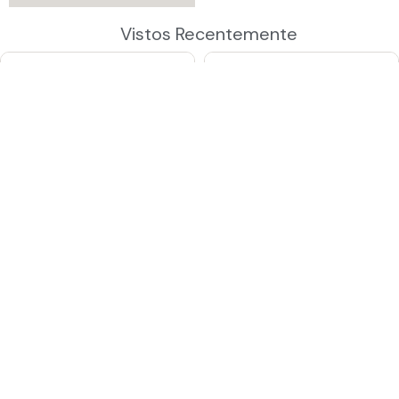
Vistos Recentemente
R$
22.400,00
R$
16.250,00
Pix: R$ 20.160,00
Pix: R$ 14.625,00