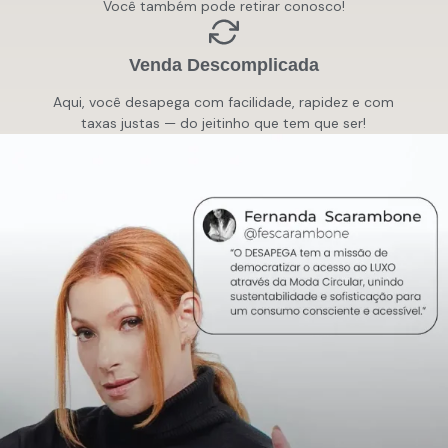
Você também pode retirar conosco!
Venda Descomplicada
Aqui, você desapega com facilidade, rapidez e com
taxas justas — do jeitinho que tem que ser!