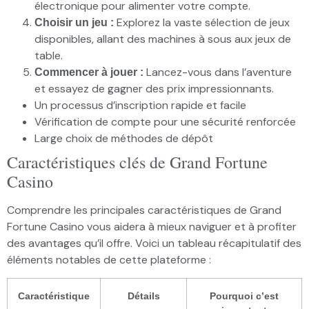
électronique pour alimenter votre compte.
Explorez la vaste sélection de jeux
Choisir un jeu :
disponibles, allant des machines à sous aux jeux de
table.
Lancez-vous dans l’aventure
Commencer à jouer :
et essayez de gagner des prix impressionnants.
Un processus d’inscription rapide et facile
Vérification de compte pour une sécurité renforcée
Large choix de méthodes de dépôt
Caractéristiques clés de Grand Fortune
Casino
Comprendre les principales caractéristiques de Grand
Fortune Casino vous aidera à mieux naviguer et à profiter
des avantages qu’il offre. Voici un tableau récapitulatif des
éléments notables de cette plateforme :
Caractéristique
Détails
Pourquoi c’est