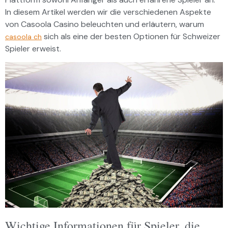
In diesem Artikel werden wir die verschiedenen Aspekte
von Casoola Casino beleuchten und erläutern, warum
sich als eine der besten Optionen für Schweizer
casoola ch
Spieler erweist.
Wichtige Informationen für Spieler, die