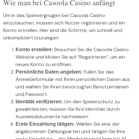
Wie man bei Casoola Casino anfängt
Um in das Spielvergnügen bei Casoola Casino
einzutauchen, müssen sich Nutzer registrieren und ein
Konto erstellen. Hier sind die Schritte, um schnell und
unkompliziert loszulegen:
Besuchen Sie die Casoola Casino
Konto erstellen:
Website und klicken Sie auf “Registrieren”, um ein
neues Konto zu eröffnen.
Füllen Sie das
Persönliche Daten angeben:
Anmeldeformular mit Ihren persönlichen Daten aus
und wählen Sie Ihren bevorzugten Benutzernamen
und Passwort.
Um den Spielerschutz zu
Identität verifizieren:
gewährleisten, müssen Sie Ihre Identität durch
Ausweisdokumente nachweisen.
Wählen Sie eine der
Erste Einzahlung tätigen:
angebotenen Zahlungsarten und tätigen Sie Ihre
erste Einzahlung – der Mindestbetrag liegt bei 10