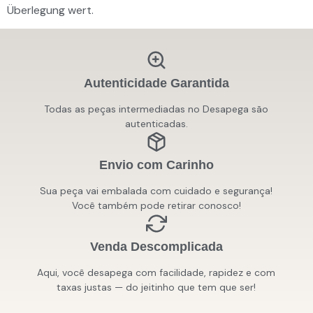
Überlegung wert.
Autenticidade Garantida
Todas as peças intermediadas no Desapega são
autenticadas.
Envio com Carinho
Sua peça vai embalada com cuidado e segurança!
Você também pode retirar conosco!
Venda Descomplicada
Aqui, você desapega com facilidade, rapidez e com
taxas justas — do jeitinho que tem que ser!