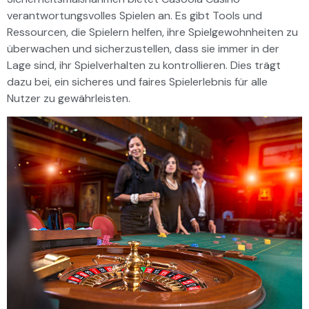
verantwortungsvolles Spielen an. Es gibt Tools und
Ressourcen, die Spielern helfen, ihre Spielgewohnheiten zu
überwachen und sicherzustellen, dass sie immer in der
Lage sind, ihr Spielverhalten zu kontrollieren. Dies trägt
dazu bei, ein sicheres und faires Spielerlebnis für alle
Nutzer zu gewährleisten.