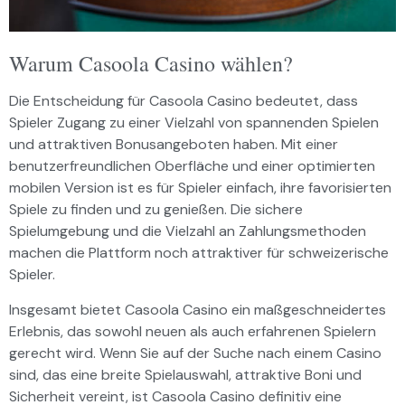
Warum Casoola Casino wählen?
Die Entscheidung für Casoola Casino bedeutet, dass
Spieler Zugang zu einer Vielzahl von spannenden Spielen
und attraktiven Bonusangeboten haben. Mit einer
benutzerfreundlichen Oberfläche und einer optimierten
mobilen Version ist es für Spieler einfach, ihre favorisierten
Spiele zu finden und zu genießen. Die sichere
Spielumgebung und die Vielzahl an Zahlungsmethoden
machen die Plattform noch attraktiver für schweizerische
Spieler.
Insgesamt bietet Casoola Casino ein maßgeschneidertes
Erlebnis, das sowohl neuen als auch erfahrenen Spielern
gerecht wird. Wenn Sie auf der Suche nach einem Casino
sind, das eine breite Spielauswahl, attraktive Boni und
Sicherheit vereint, ist Casoola Casino definitiv eine