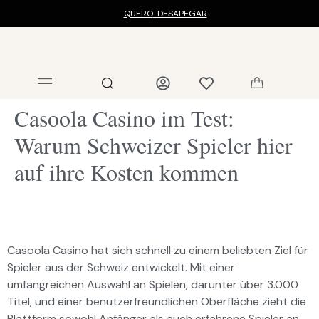
QUERO
DESAPEGAR
Casoola Casino im Test:
Warum Schweizer Spieler hier
auf ihre Kosten kommen
Casoola Casino hat sich schnell zu einem beliebten Ziel für
Spieler aus der Schweiz entwickelt. Mit einer
umfangreichen Auswahl an Spielen, darunter über 3.000
Titel, und einer benutzerfreundlichen Oberfläche zieht die
Plattform sowohl Anfänger als auch erfahrene Spieler an.