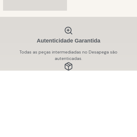
Autenticidade Garantida
Todas as peças intermediadas no Desapega são
autenticadas.
Envio com Carinho
Sua peça vai embalada com cuidado e segurança!
Você também pode retirar conosco!
Venda Descomplicada
Aqui, você desapega com facilidade, rapidez e com
taxas justas — do jeitinho que tem que ser!