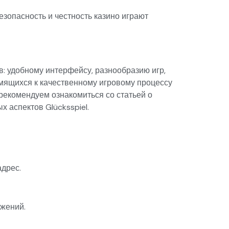
безопасность и честность казино играют
: удобному интерфейсу, разнообразию игр,
мящихся к качественному игровому процессу
рекомендуем ознакомиться со статьей о
х аспектов Glücksspiel.
адрес.
ожений.