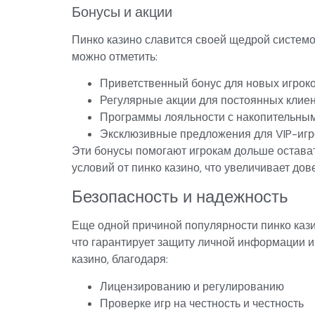
Бонусы и акции
Пинко казино славится своей щедрой системо
можно отметить:
Приветственный бонус для новых игрок
Регулярные акции для постоянных клие
Программы лояльности с накопительны
Эксклюзивные предложения для VIP-игр
Эти бонусы помогают игрокам дольше остават
условий от пинко казино, что увеличивает до
Безопасность и надежность
Еще одной причиной популярности пинко каз
что гарантирует защиту личной информации и 
казино, благодаря:
Лицензированию и регулированию
Проверке игр на честность и честность