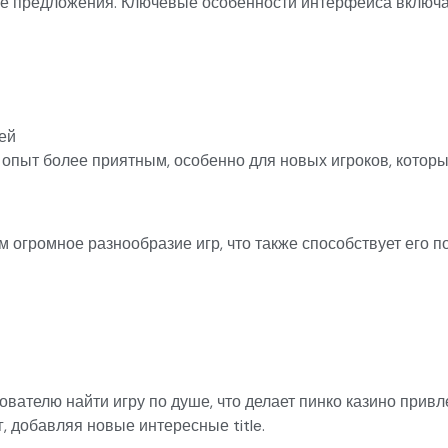
ые предложения. Ключевые особенности интерфейса включа
ей
 опыт более приятным, особенно для новых игроков, которые
 огромное разнообразие игр, что также способствует его п
вателю найти игру по душе, что делает пинко казино прив
г, добавляя новые интересные title.