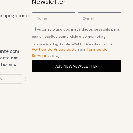
Newsletter
sapega.com.br
Autorizo o uso dos meus dados pessoais para
comunicações comerciais e de marketing.
Este site é protegido pelo reCAPTCHA e está sujeito à
Política de Privacidade
Termos de
e aos
ente com
Serviço
do Google.
sexta das
 horário
ASSINE A NEWSLETTER
o