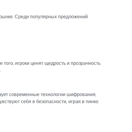
а рынке. Среди популярных предложений
 того, игроки ценят щедрость и прозрачность
.
о
ьзует современные технологии шифрования,
вствуют себя в безопасности, играя в пинко