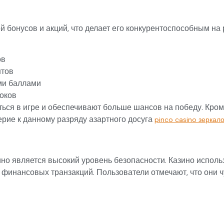
й бонусов и акций, что делает его конкурентоспособным н
ов
нтов
ми баллами
оков
ься в игре и обеспечивают больше шансов на победу. Кроме
верие к данному разряду азартного досуга
pinco casino зеркал
ино является высокий уровень безопасности. Казино испол
финансовых транзакций. Пользователи отмечают, что они чу