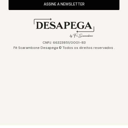
ASSINE A NEWSLETTER
CNPJ: 66323851/0001-83
Fê Scarambone Desapega © Todos os direitos reservados .