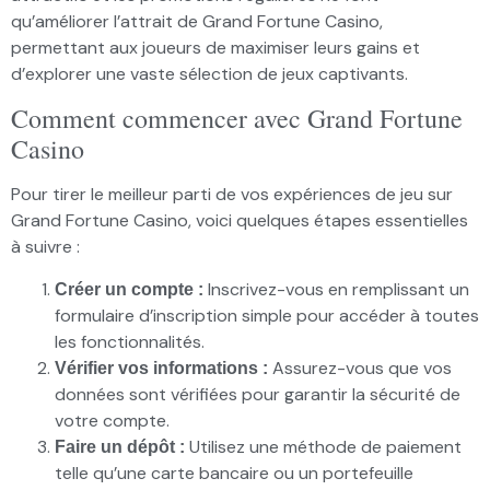
qu’améliorer l’attrait de Grand Fortune Casino,
permettant aux joueurs de maximiser leurs gains et
d’explorer une vaste sélection de jeux captivants.
Comment commencer avec Grand Fortune
Casino
Pour tirer le meilleur parti de vos expériences de jeu sur
Grand Fortune Casino, voici quelques étapes essentielles
à suivre :
Inscrivez-vous en remplissant un
Créer un compte :
formulaire d’inscription simple pour accéder à toutes
les fonctionnalités.
Assurez-vous que vos
Vérifier vos informations :
données sont vérifiées pour garantir la sécurité de
votre compte.
Utilisez une méthode de paiement
Faire un dépôt :
telle qu’une carte bancaire ou un portefeuille