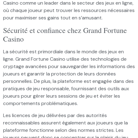
Casino comme un leader dans le secteur des jeux en ligne,
où chaque joueur peut trouver les ressources nécessaires
pour maximiser ses gains tout en s’amusant.
Sécurité et confiance chez Grand Fortune
Casino
La sécurité est primordiale dans le monde des jeux en
ligne. Grand Fortune Casino utilise des technologies de
cryptage avancées pour sauvegarder les informations des
joueurs et garantir la protection de leurs données
personnelles. De plus, la plateforme est engagée dans des
pratiques de jeu responsable, fournissant des outils aux
joueurs pour gérer leurs sessions de jeu et éviter les
comportements problématiques.
Les licences de jeu délivrées par des autorités
reconnaissables assurent également aux joueurs que la
plateforme fonctionne selon des normes strictes. Les
joueurs peuvent donc se concentrer sur le plaisir du jeu,