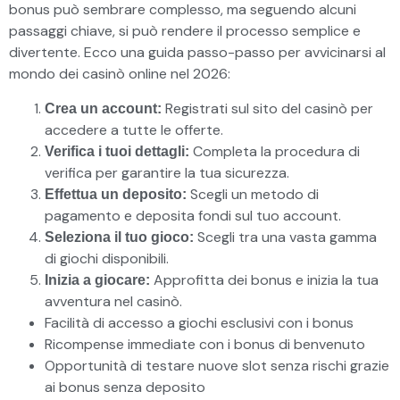
bonus può sembrare complesso, ma seguendo alcuni
passaggi chiave, si può rendere il processo semplice e
divertente. Ecco una guida passo-passo per avvicinarsi al
mondo dei casinò online nel 2026:
Registrati sul sito del casinò per
Crea un account:
accedere a tutte le offerte.
Completa la procedura di
Verifica i tuoi dettagli:
verifica per garantire la tua sicurezza.
Scegli un metodo di
Effettua un deposito:
pagamento e deposita fondi sul tuo account.
Scegli tra una vasta gamma
Seleziona il tuo gioco:
di giochi disponibili.
Approfitta dei bonus e inizia la tua
Inizia a giocare:
avventura nel casinò.
Facilità di accesso a giochi esclusivi con i bonus
Ricompense immediate con i bonus di benvenuto
Opportunità di testare nuove slot senza rischi grazie
ai bonus senza deposito