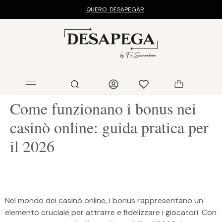
QUERO
DESAPEGAR
Come funzionano i bonus nei
casinò online: guida pratica per
il 2026
Nel mondo dei casinò online, i bonus rappresentano un
elemento cruciale per attrarre e fidelizzare i giocatori. Con