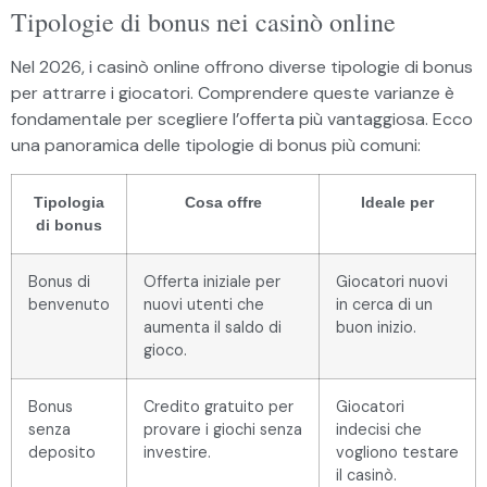
Tipologie di bonus nei casinò online
Nel 2026, i casinò online offrono diverse tipologie di bonus
per attrarre i giocatori. Comprendere queste varianze è
fondamentale per scegliere l’offerta più vantaggiosa. Ecco
una panoramica delle tipologie di bonus più comuni:
Tipologia
Cosa offre
Ideale per
di bonus
Bonus di
Offerta iniziale per
Giocatori nuovi
benvenuto
nuovi utenti che
in cerca di un
aumenta il saldo di
buon inizio.
gioco.
Bonus
Credito gratuito per
Giocatori
senza
provare i giochi senza
indecisi che
deposito
investire.
vogliono testare
il casinò.